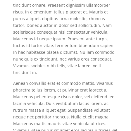
tincidunt ornare. Praesent dignissim ullamcorper
risus, in elementum tellus placerat et. Mauris et
purus aliquet, dapibus urna molestie, rhoncus
tortor. Donec auctor in dolor sed sollicitudin. Nam
scelerisque consequat nisl consectetur vehicula.
Maecenas id neque ipsum. Praesent ante turpis,
luctus id tortor vitae, fermentum bibendum sapien.
In hac habitasse platea dictumst. Nullam commodo
nunc quis ex tincidunt, nec varius eros consequat.
Vivamus sodales nibh felis, vitae laoreet velit
tincidunt in.
Aenean convallis erat et commodo mattis. Vivamus
pharetra tellus lorem, et pulvinar erat laoreet a.
Maecenas pellentesque risus dolor, vel eleifend leo
lacinia vehicula. Duis vestibulum lacus lorem, ac
rutrum massa aliquet eget. Suspendisse volutpat
neque nec porttitor rhoncus. Nulla et elit magna.
Maecenas mattis mauris vitae vehicula ultrices.
Vivamus vitae purus sit amet eros lacinia ultricies vel